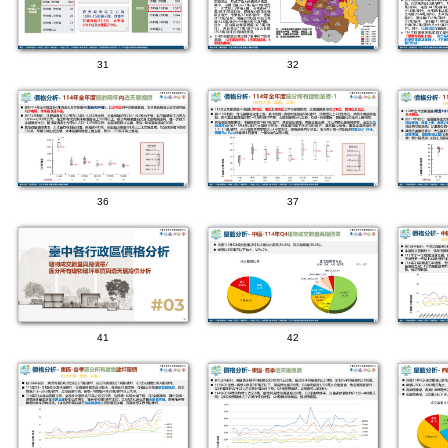
31
32
36
37
41
42