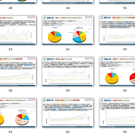
48
49
50
53
54
55
58
59
60
63
64
65