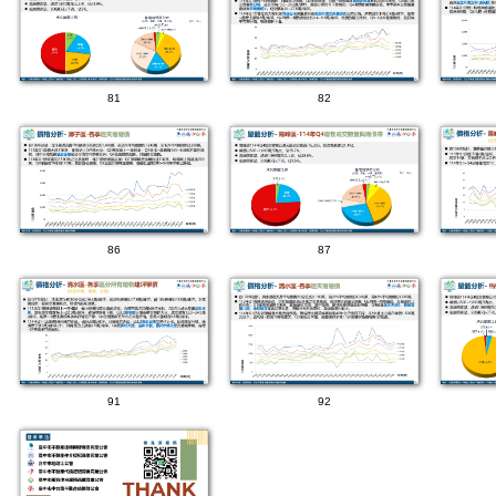
81
82
86
87
91
92