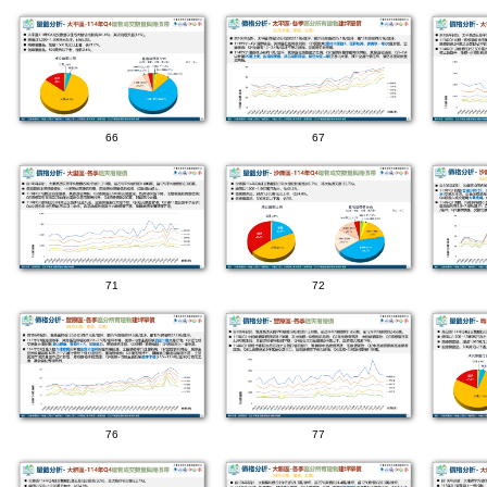
66
67
71
72
76
77