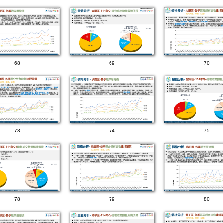
68
69
70
73
74
75
78
79
80