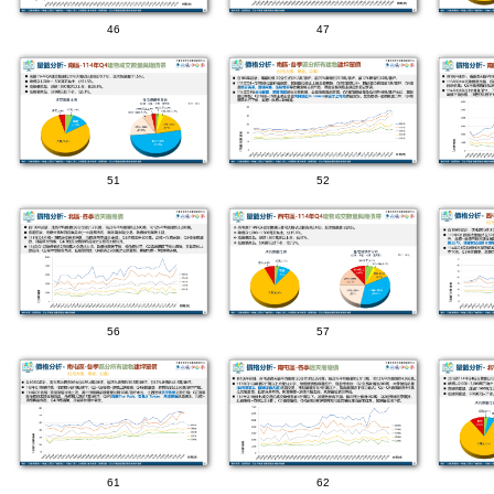
46
47
51
52
56
57
61
62