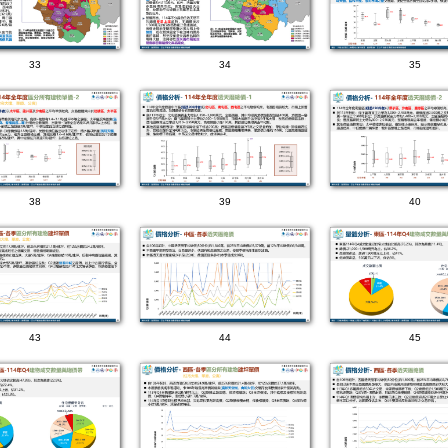
33
34
35
38
39
40
43
44
45