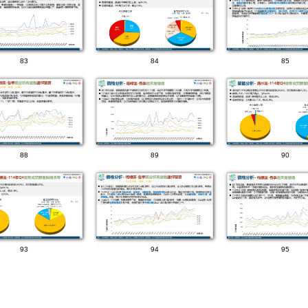
83
84
85
88
89
90
93
94
95