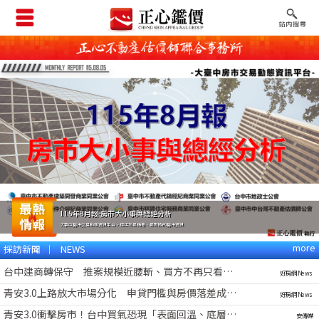
115年8月報-房市大小事與總經分析
大臺中房市交易動態資訊平台，提供您最精準、最即時的房市資訊
more
採訪新聞 │ NEWS
台中建商轉保守 推案規模近腰斬、買方不再只看建設利多
好房網News
青安3.0上路放大市場分化 申貸門檻與房價落差成自住族考驗
好房網News
青安3.0衝擊房市！台中買氣恐現「表面回溫、底層收縮」
安傳媒