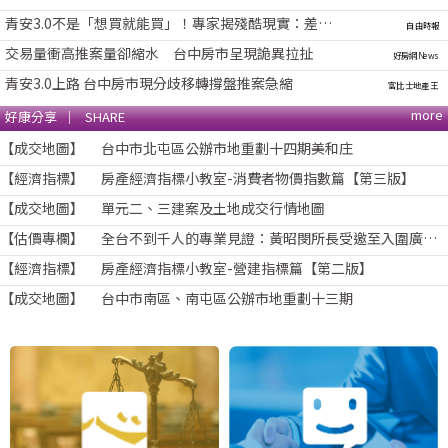
青安3.0不是「想買就能買」！專家揭殘酷現實：差的是這筆錢
自由時報
交易量衝高推案量卻縮水 台中房市呈現詭異拉扯
好房網News
青安3.0上路 台中房市現分歧移轉撐盤推案急縮
富比士地產王
more
好康分享 │ SHARE
【成交地圖】 台中市北屯區公辦市地重劃十四期美和庄
【經濟指標】 房產經濟指標小教室-消費者物價指數篇【第三版】
【成交地圖】 單元二、三建案及土地成交行情地圖
【估價專欄】 全台不到千人的專業見證：黃昭閔所長受邀至入圍廣播金鐘獎的Podcast頻道《你的律師朋友》專訪
【經濟指標】 房產經濟指標小教室-營建指標篇【第二版】
【成交地圖】 台中市南區、南屯區公辦市地重劃十三期