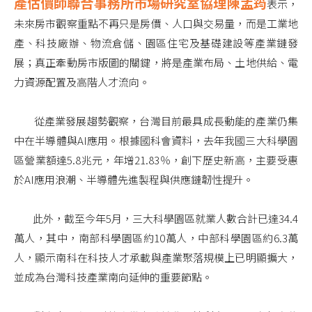
產估價師聯合事務所市場研究室協理陳孟筠
表示，
未來房市觀察重點不再只是房價、人口與交易量，而是工業地
產、科技廠辦、物流倉儲、園區住宅及基礎建設等產業鏈發
展；真正牽動房市版圖的關鍵，將是產業布局、土地供給、電
力資源配置及高階人才流向。
從產業發展趨勢觀察，台灣目前最具成長動能的產業仍集
中在半導體與AI應用。根據國科會資料，去年我國三大科學園
區營業額達5.8兆元，年增21.83％，創下歷史新高，主要受惠
於AI應用浪潮、半導體先進製程與供應鏈韌性提升。
此外，截至今年5月，三大科學園區就業人數合計已達34.4
萬人，其中，南部科學園區約10萬人，中部科學園區約6.3萬
人，顯示南科在科技人才承載與產業聚落規模上已明顯擴大，
並成為台灣科技產業南向延伸的重要節點。