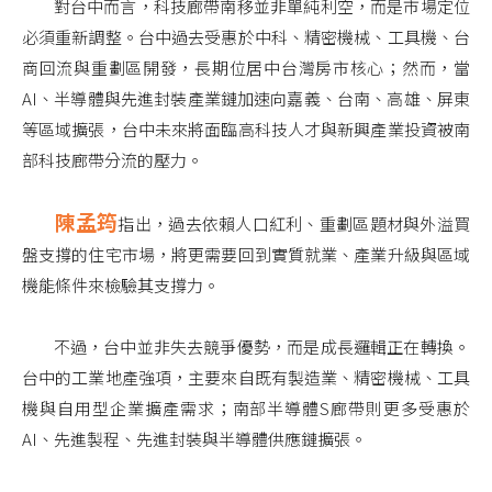
對台中而言，科技廊帶南移並非單純利空，而是市場定位
必須重新調整。台中過去受惠於中科、精密機械、工具機、台
商回流與重劃區開發，長期位居中台灣房市核心；然而，當
AI、半導體與先進封裝產業鏈加速向嘉義、台南、高雄、屏東
等區域擴張，台中未來將面臨高科技人才與新興產業投資被南
部科技廊帶分流的壓力。
陳孟筠
指出，過去依賴人口紅利、重劃區題材與外溢買
盤支撐的住宅市場，將更需要回到實質就業、產業升級與區域
機能條件來檢驗其支撐力。
不過，台中並非失去競爭優勢，而是成長邏輯正在轉換。
台中的工業地產強項，主要來自既有製造業、精密機械、工具
機與自用型企業擴產需求；南部半導體S廊帶則更多受惠於
AI、先進製程、先進封裝與半導體供應鏈擴張。