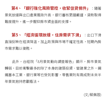
第4、「銀行強化風險管控，收緊信貸條件」
：隨著
景氣放緩與出口產業風險升高，銀行審核更趨嚴謹，貸款取得
難度提升，進一步壓抑房市資金面的支撐。
第5、「經濟循環放緩，住房需求下滑」
：出口下滑
直接反映在經濟降溫，加上政策與市場不確定性高，短期內房
市需求難以復甦。
此外，台經院「8月景氣動向調查報告」顯示，房市景氣
轉弱，目前衝擊最多的除了本身的建築投資、營建業之外，鋼
鐵基本工業、銀行業等也受到影響，零售業則有兩成對未來半
年景氣抱持悲觀看法。
(文/蔡佩蓉)