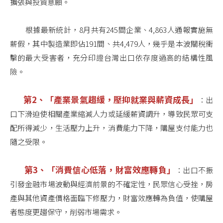
擴張與投資意願。
根據最新統計，8月共有245間企業、4,863人通報實施無
薪假，其中製造業即佔191間、共4,479人，幾乎是本波關稅衝
擊的最大受害者，充分印證台灣出口依存度過高的結構性風
險。
第2、「產業景氣趨緩，壓抑就業與薪資成長」
：出
口下滑迫使相關產業縮減人力或延緩薪資調升，導致民眾可支
配所得減少，生活壓力上升，消費能力下降，購屋支付能力也
隨之受限。
第3、「消費信心低落，財富效應轉負」
：出口不振
引發金融市場波動與經濟前景的不確定性，民眾信心受挫，房
產與其他資產價格面臨下修壓力，財富效應轉為負值，使購屋
者態度更趨保守，削弱市場需求。